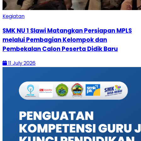
Kegiatan
SMK NU 1 Slawi Matangkan Persiapan MPLS
melalui Pembagian Kelompok dan
Pembekalan Calon Peserta Didik Baru
11 July 2026